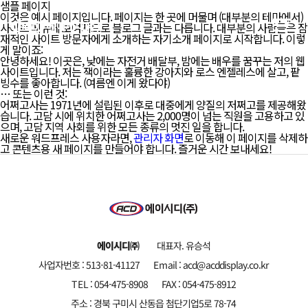
샘플 페이지
이것은 예시 페이지입니다. 페이지는 한 곳에 머물며 (대부분의 테마에서)
사이트 메뉴에 보여지므로 블로그 글과는 다릅니다. 대부분의 사람들은 잠
재적인 사이트 방문자에게 소개하는 자기소개 페이지로 시작합니다. 이렇
게 말이죠:
안녕하세요! 이곳은, 낮에는 자전거 배달부, 밤에는 배우를 꿈꾸는 저의 웹
사이트입니다. 저는 잭이라는 훌륭한 강아지와 로스 엔젤레스에 살고, 팥
빙수를 좋아합니다. (여름엔 이게 왔다야)
… 또는 이런 것:
어쩌고사는 1971년에 설립된 이후로 대중에게 양질의 저쩌고를 제공해왔
습니다. 고담 시에 위치한 어쩌고사는 2,000명이 넘는 직원을 고용하고 있
으며, 고담 지역 사회를 위한 모든 종류의 멋진 일을 합니다.
새로운 워드프레스 사용자라면,
관리자 화면
로 이동해 이 페이지를 삭제하
고 콘텐츠용 새 페이지를 만들어야 합니다. 즐거운 시간 보내세요!
에이시디㈜
대표자. 유승석
사업자번호 : 513-81-41127
Email : acd@acddisplay.co.kr
TEL : 054-475-8908
FAX : 054-475-8912
주소 : 경북 구미시 산동읍 첨단기업5로 78-74